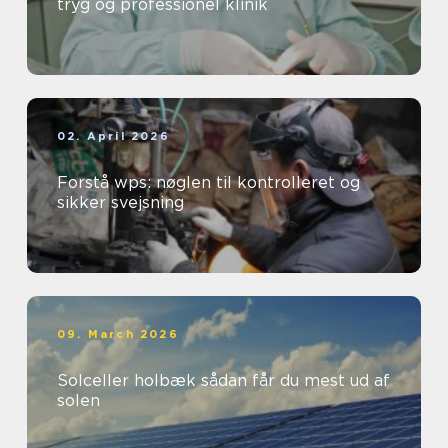
tryg og professionel klinik
02. April 2026
Forstå wps: nøglen til kontrolleret og
sikker svejsning
09. March 2026
Solceller holbæk sådan får du mest ud af
solen