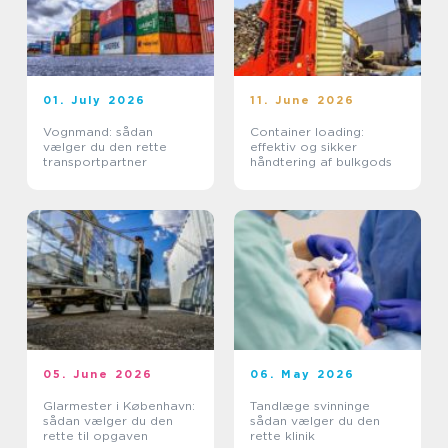
01. July 2026
11. June 2026
Vognmand: sådan
Container loading:
vælger du den rette
effektiv og sikker
transportpartner
håndtering af bulkgods
05. June 2026
06. May 2026
Glarmester i København:
Tandlæge svinninge
sådan vælger du den
sådan vælger du den
rette til opgaven
rette klinik