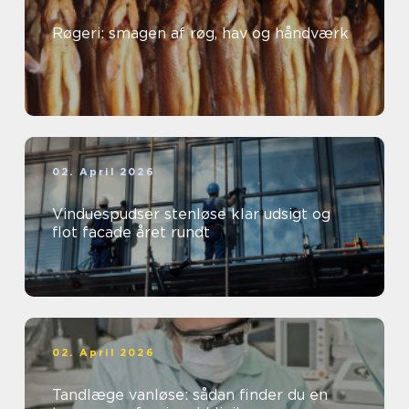
Røgeri: smagen af røg, hav og håndværk
02. April 2026
Vinduespudser stenløse klar udsigt og
flot facade året rundt
02. April 2026
Tandlæge vanløse: sådan finder du en