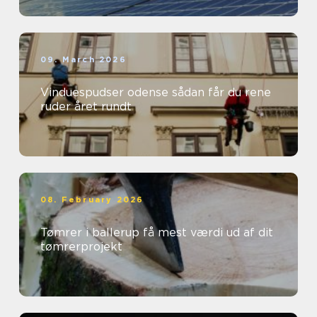
09. March 2026
Vinduespudser odense sådan får du rene
ruder året rundt
08. February 2026
Tømrer i ballerup få mest værdi ud af dit
tømrerprojekt