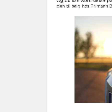
Og du kan være sikker på a
den til salg hos Frimann Bi