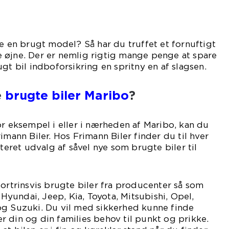
re en brugt model? Så har du truffet et fornuftigt
 øjne. Der er nemlig rigtig mange penge at spare
gt bil indboforsikring en spritny en af slagsen.
e
brugte biler Maribo
?
or eksempel i eller i nærheden af Maribo, kan du
imann Biler. Hos Frimann Biler finder du til hver
rteret udvalg af såvel nye som brugte biler til
fortrinsvis brugte biler fra producenter så som
, Hyundai, Jeep, Kia, Toyota, Mitsubishi, Opel,
og Suzuki. Du vil med sikkerhed kunne finde
 din og din families behov til punkt og prikke.