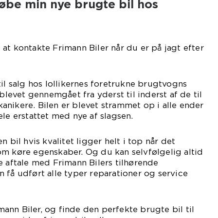
købe min nye brugte bil hos
at kontakte Frimann Biler når du er på jagt efter
til salg hos lollikernes foretrukne brugtvogns
 blevet gennemgået fra yderst til inderst af de til
nikere. Bilen er blevet strammet op i alle ender
ele erstattet med nye af slagsen.
n bil hvis kvalitet ligger helt i top når det
om køre egenskaber. Og du kan selvfølgelig altid
e aftale med Frimann Bilers tilhørende
 få udført alle typer reparationer og service
nn Biler, og finde den perfekte brugte bil til