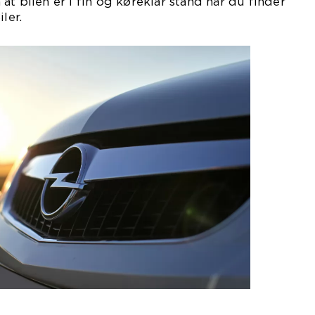
t bilen er i fin og køreklar stand når du finder
ler.