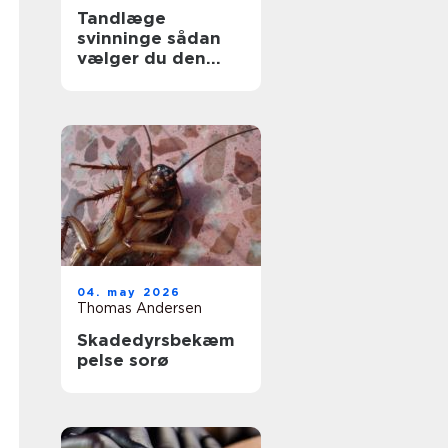
Tandlæge
svinninge sådan
vælger du den
rette klinik
04. may 2026
Thomas Andersen
Skadedyrsbekæm
pelse sorø