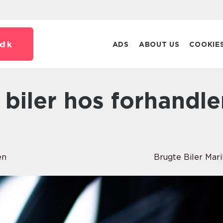
dk
ADS
ABOUT US
COOKIE
en
Brugte Biler Mar