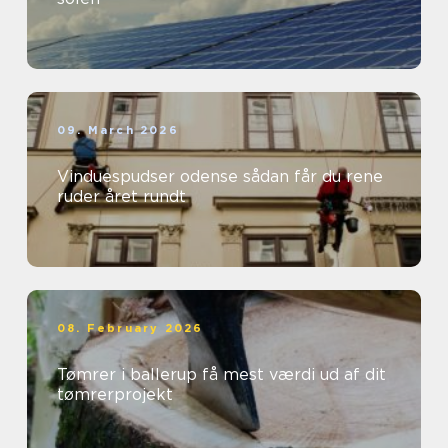
09. March 2026
Vinduespudser odense sådan får du rene
ruder året rundt
08. February 2026
Tømrer i ballerup få mest værdi ud af dit
tømrerprojekt