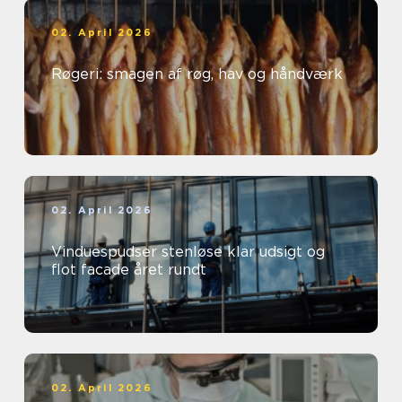
02. April 2026
Røgeri: smagen af røg, hav og håndværk
02. April 2026
Vinduespudser stenløse klar udsigt og
flot facade året rundt
02. April 2026