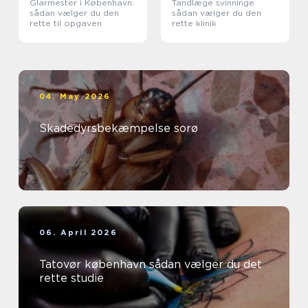
Glarmester i København:
Tandlæge svinninge
sådan vælger du den
sådan vælger du den
rette til opgaven
rette klinik
04. May 2026
Skadedyrsbekæmpelse sorø
06. April 2026
Tatovør københavn sådan vælger du det
rette studie