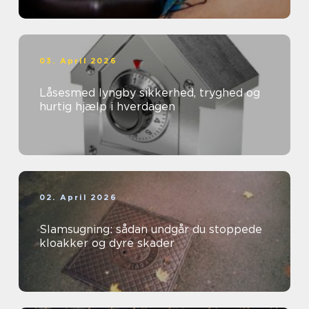
03. April 2026
Låsesmed lyngby sikkerhed, tryghed og
hurtig hjælp i hverdagen
02. April 2026
Slamsugning: sådan undgår du stoppede
kloakker og dyre skader