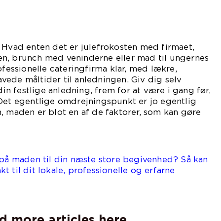
 Hvad enten det er julefrokosten med firmaet,
n, brunch med veninderne eller mad til ungernes
ofessionelle cateringfirma klar, med lækre,
ede måltider til anledningen. Giv dig selv
 din festlige anledning, frem for at være i gang før,
 Det egentlige omdrejningspunkt er jo egentlig
, maden er blot en af de faktorer, som kan gøre
ag.
 på maden til din næste store begivenhed? Så kan
 til dit lokale, professionelle og erfarne
d more articles here