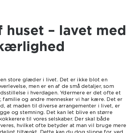
kærlighed
n store glæder i livet. Det er ikke blot en
erlevelse, men er en af de små detaljer, som
dsstillelse i hverdagen. Ydermere er det ofte et
, familie og andre mennesker vi har kære. Det er
d, at maden til diverse arrangementer i livet, er
gge og stemning. Det kan let blive en større
kokkerere til vores selskaber. Der skal både
rveres, hvilket ofte betyder at man vil bruge mere
deligt tiltænkt. Dette kan du dog slippe for, ved