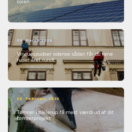
solen
09. March 2026
Vinduespudser odense sådan får du rene
ruder året rundt
08. February 2026
Tømrer i ballerup få mest værdi ud af dit
tømrerprojekt