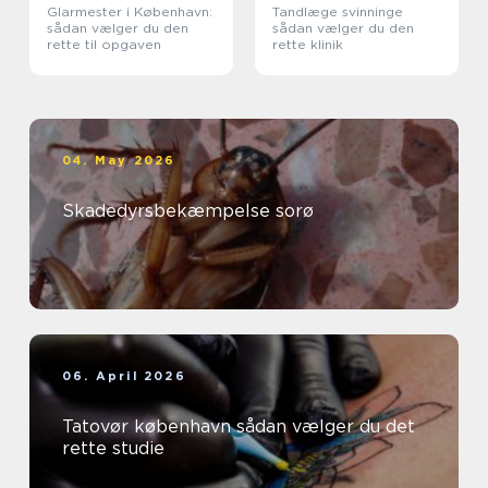
Glarmester i København:
Tandlæge svinninge
sådan vælger du den
sådan vælger du den
rette til opgaven
rette klinik
04. May 2026
Skadedyrsbekæmpelse sorø
06. April 2026
Tatovør københavn sådan vælger du det
rette studie