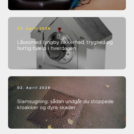
03. April 2026
Låsesmed lyngby sikkerhed, tryghed og
hurtig hjælp i hverdagen
02. April 2026
Slamsugning: sådan undgår du stoppede
kloakker og dyre skader