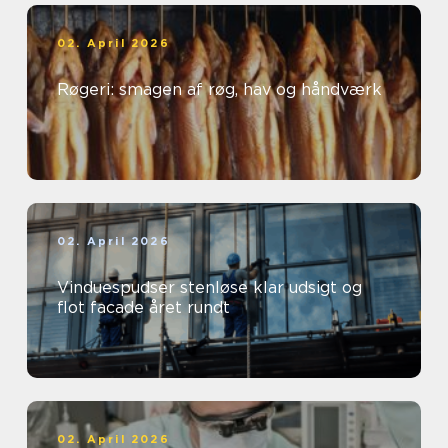
02. April 2026
Røgeri: smagen af røg, hav og håndværk
02. April 2026
Vinduespudser stenløse klar udsigt og
flot facade året rundt
02. April 2026