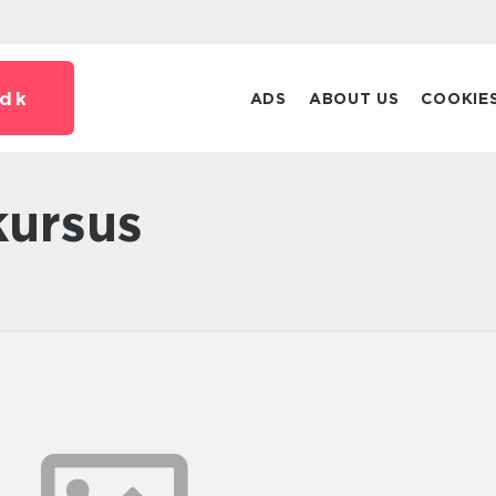
dk
ADS
ABOUT US
COOKIE
 kursus