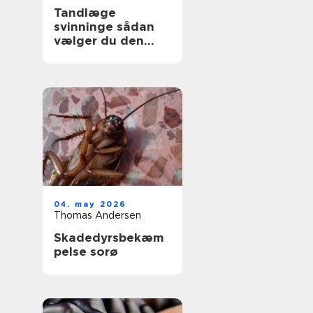
Tandlæge
svinninge sådan
vælger du den
rette klinik
04. may 2026
Thomas Andersen
Skadedyrsbekæm
pelse sorø