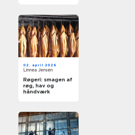
og dyre skader
02. april 2026
Linnea Jensen
Røgeri: smagen af
røg, hav og
håndværk