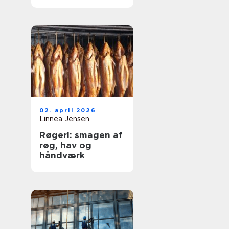
og dyre skader
02. april 2026
Linnea Jensen
Røgeri: smagen af
røg, hav og
håndværk