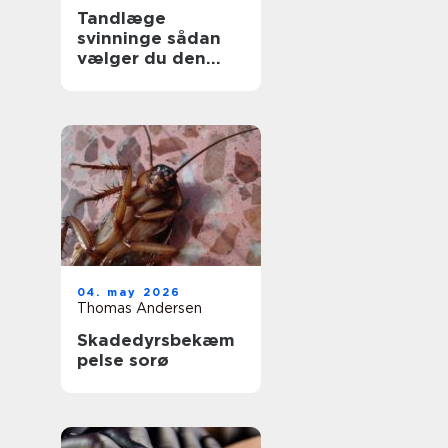
Tandlæge
svinninge sådan
vælger du den
rette klinik
04. may 2026
Thomas Andersen
Skadedyrsbekæm
pelse sorø