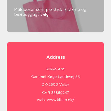
Muleposer som praktisk reklame og
bæredygtigt valg
Address
web:
www.klikko.dk/