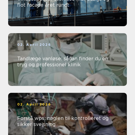
flot facade året rundt
02. April 2026
Tandlæge vanløse: sådan finder du en
tryg og professionel klinik
02. April 2026
Forstå wps: nøglen til kontrolleret og
sikker svejsning