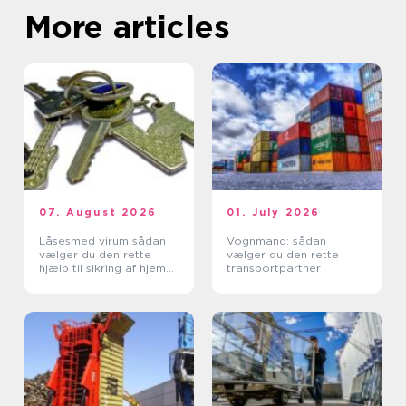
More articles
07. August 2026
01. July 2026
Låsesmed virum sådan
Vognmand: sådan
vælger du den rette
vælger du den rette
hjælp til sikring af hjem
transportpartner
og erhverv