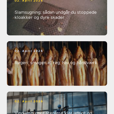
02. April 2026
Slamsugning: sådan undgår du stoppede
kloakker og dyre skader
02. April 2026
Røgeri: smagen af røg, hav og håndværk
02. April 2026
Vinduespudser stenløse klar udsigt og