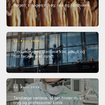
Røgeri: smagen af røg, hav og håndværk
02. April 2026
Vinduespudser stenløse klar udsigt og
flot facade året rundt
02. April 2026
Tandlæge vanløse: sådan finder du en
tryg og professionel klinik