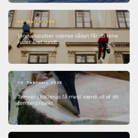
09. March 2026
Vinduespudser odense sådan får du rene
ruder året rundt
08. February 2026
Tømrer i ballerup få mest værdi ud af dit
tømrerprojekt