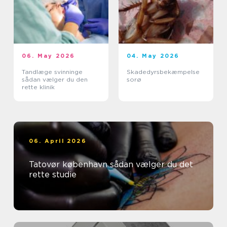
06. May 2026
04. May 2026
Tandlæge svinninge
Skadedyrsbekæmpelse
sådan vælger du den
sorø
rette klinik
06. April 2026
Tatovør københavn sådan vælger du det
rette studie