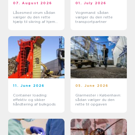
07. August 2026
01. July 2026
Låsesmed virum sådan
Vognmand: sådan
vælger du den rette
vælger du den rette
hjælp til sikring af hjem
transportpartner
og erhverv
11. June 2026
05. June 2026
Container loading:
Glarmester i København:
effektiv og sikker
sådan vælger du den
håndtering af bulkgods
rette til opgaven