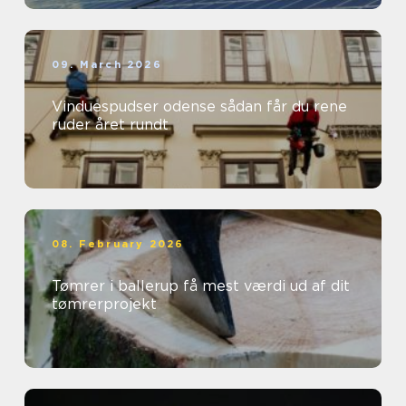
09. March 2026
Vinduespudser odense sådan får du rene
ruder året rundt
08. February 2026
Tømrer i ballerup få mest værdi ud af dit
tømrerprojekt