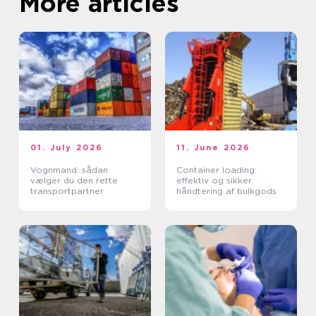
More articles
01. July 2026
11. June 2026
Vognmand: sådan
Container loading:
vælger du den rette
effektiv og sikker
transportpartner
håndtering af bulkgods