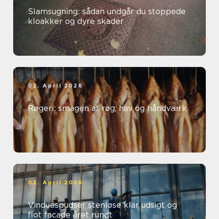
Slamsugning: sådan undgår du stoppede
kloakker og dyre skader
02. April 2026
Røgeri: smagen af røg, hav og håndværk
02. April 2026
Vinduespudser stenløse klar udsigt og
flot facade året rundt