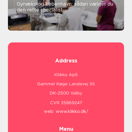
Gynækolog københavn: sådan vælger du
den rette specialist
Address
web:
www.klikko.dk/
Menu