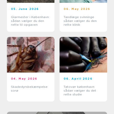
05. June 2026
06. May 2026
Glarmester i København:
Tandlæge svinninge
sådan vælger du den
sådan vælger du den
rette til opgaven
rette klinik
04. May 2026
06. April 2026
Skadedyrsbekæmpelse
Tatovør københavn
sorø
sådan vælger du det
rette studie