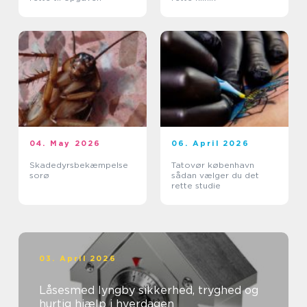
04. May 2026
06. April 2026
Skadedyrsbekæmpelse
Tatovør københavn
sorø
sådan vælger du det
rette studie
03. April 2026
Låsesmed lyngby sikkerhed, tryghed og
hurtig hjælp i hverdagen