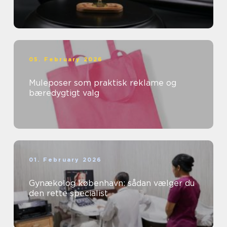
05. February 2026
Muleposer som praktisk reklame og
bæredygtigt valg
01. February 2026
Gynækolog københavn: sådan vælger du
den rette specialist