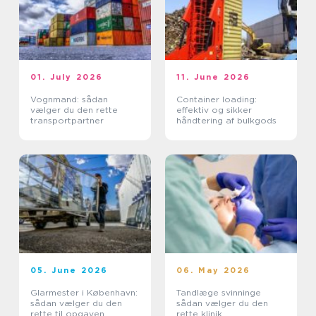
01. July 2026
11. June 2026
Vognmand: sådan
Container loading:
vælger du den rette
effektiv og sikker
transportpartner
håndtering af bulkgods
05. June 2026
06. May 2026
Glarmester i København:
Tandlæge svinninge
sådan vælger du den
sådan vælger du den
rette til opgaven
rette klinik