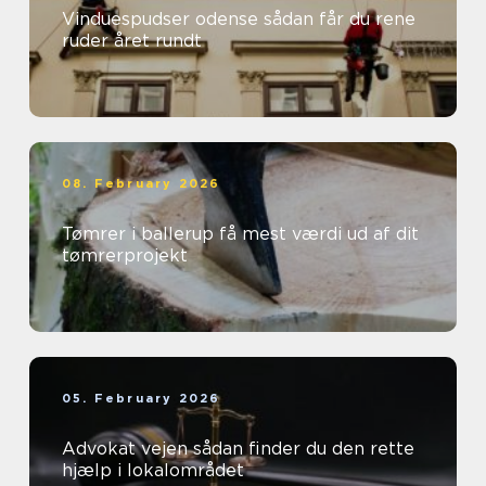
Vinduespudser odense sådan får du rene
ruder året rundt
08. February 2026
Tømrer i ballerup få mest værdi ud af dit
tømrerprojekt
05. February 2026
Advokat vejen sådan finder du den rette
hjælp i lokalområdet