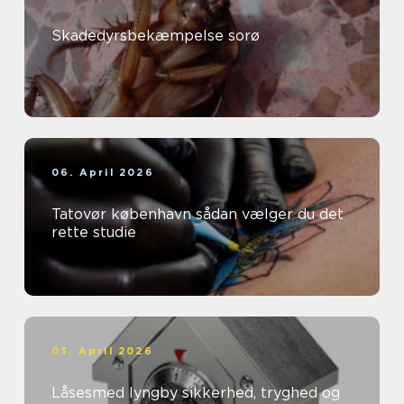
Skadedyrsbekæmpelse sorø
06. April 2026
Tatovør københavn sådan vælger du det
rette studie
03. April 2026
Låsesmed lyngby sikkerhed, tryghed og