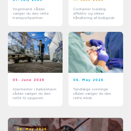
Vognmand: sådan
Container loading:
vælger du den rette
effektiv og sikker
transportpartner
håndtering af bulkgods
05. June 2026
06. May 2026
Glarmester i København:
Tandlæge svinninge
sådan vælger du den
sådan vælger du den
rette til opgaven
rette klinik
04. May 2026