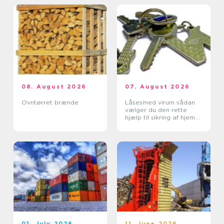
08. August 2026
07. August 2026
Ovntørret brænde
Låsesmed virum sådan
vælger du den rette
hjælp til sikring af hjem
og erhverv
01. July 2026
11. June 2026