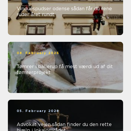
Vinduespudser odense sådan får du rene
ruder året rundt
08. February 2026
Tømrer i ballerup få mest værdi ud af dit
tømrerprojekt
05. February 2026
Advokat vejen sådan finder du den rette
hjælp i lokalområdet