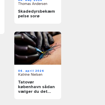
04. may 2026
Thomas Andersen
Skadedyrsbekæm
pelse sorø
06. april 2026
Katrine Nielsen
Tatovør
københavn sådan
vælger du det
rette studie