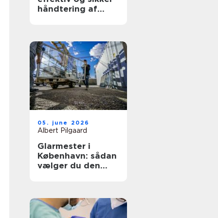
håndtering af
bulkgods
05. june 2026
Albert Pilgaard
Glarmester i
København: sådan
vælger du den
rette til opgaven