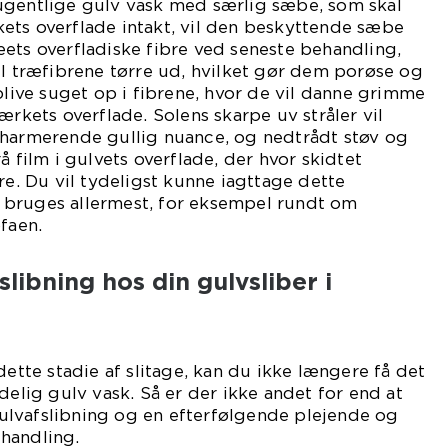
ugentlige gulv vask med særlig sæbe, som skal
ets overflade intakt, vil den beskyttende sæbe
ets overfladiske fibre ved seneste behandling,
il træfibrene tørre ud, hvilket gør dem porøse og
 blive suget op i fibrene, hvor de vil danne grimme
ærkets overflade. Solens skarpe uv stråler vil
charmerende gullig nuance, og nedtrådt støv og
å film i gulvets overflade, der hvor skidtet
re. Du vil tydeligst kunne iagttage dette
bruges allermest, for eksempel rundt om
faen.
slibning hos din gulvsliber i
dette stadie af slitage, kan du ikke længere få det
delig gulv vask. Så er der ikke andet for end at
lvafslibning og en efterfølgende plejende og
handling.