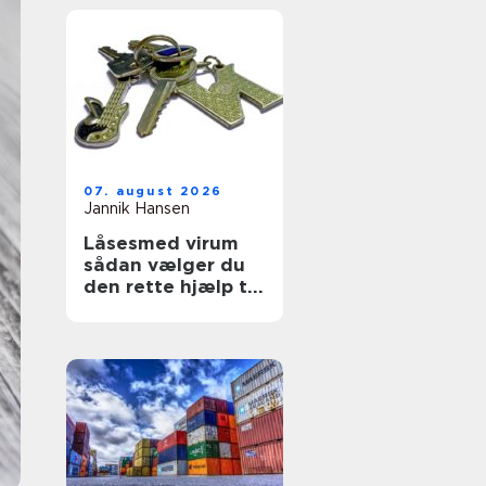
07. august 2026
Jannik Hansen
Låsesmed virum
sådan vælger du
den rette hjælp til
sikring af hjem og
erhverv