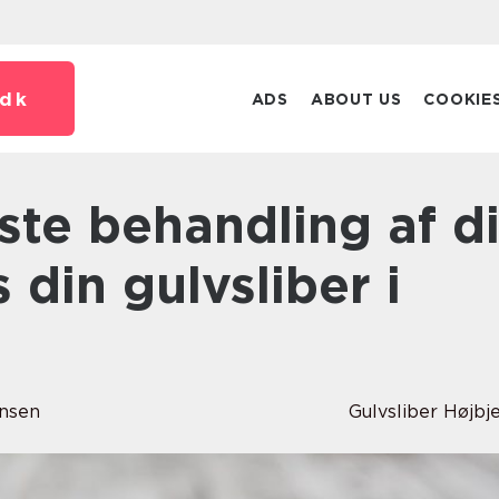
dk
ADS
ABOUT US
COOKIE
 din gulvsliber i
ensen
Gulvsliber Højbj