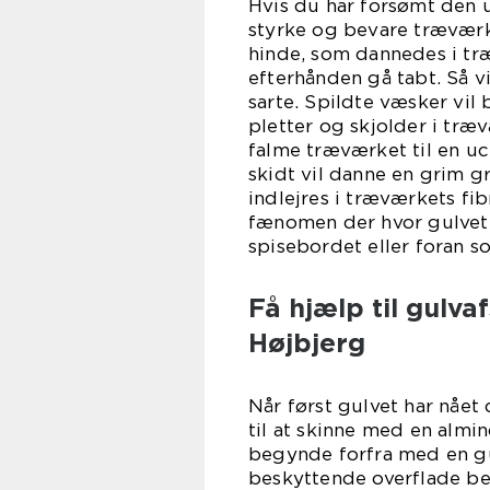
Hvis du har forsømt den 
styrke og bevare træværk
hinde, som dannedes i træ
efterhånden gå tabt. Så v
sarte. Spildte væsker vil
pletter og skjolder i træv
falme træværket til en u
skidt vil danne en grim gr
indlejres i træværkets fib
fænomen der hvor gulvet 
spisebordet eller foran so
Få hjælp til gulvaf
Højbjerg
Når først gulvet har nået 
til at skinne med en almin
begynde forfra med en gu
beskyttende overflade be