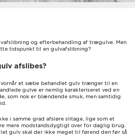
vafslibning og efterbehandling af trægulve. Men
tte tidspunkt til en gulvafslibning?
ulv afslibes?
 hvornår et sæbe behandlet gulv trænger til en
andlede gulve er nemlig karakteriseret ved en
ade, som nok er blændende smuk, men samtidig
id.
ikke i samme grad afsløre slitage, lige som et
være mere modstandsdygtigt over for daglig brug.
t gulv skal der ikke meget til førend den før så