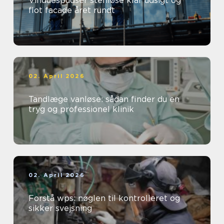
Vinduespudser stenløse klar udsigt og
flot facade året rundt
02. April 2026
Tandlæge vanløse: sådan finder du en
tryg og professionel klinik
02. April 2026
Forstå wps: nøglen til kontrolleret og
sikker svejsning