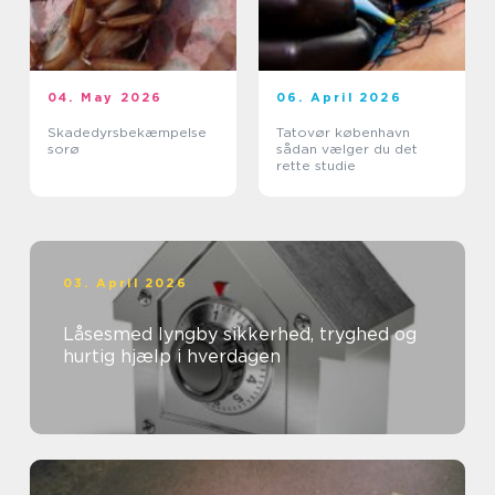
04. May 2026
06. April 2026
Skadedyrsbekæmpelse
Tatovør københavn
sorø
sådan vælger du det
rette studie
03. April 2026
Låsesmed lyngby sikkerhed, tryghed og
hurtig hjælp i hverdagen