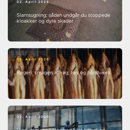
02. April 2026
Slamsugning: sådan undgår du stoppede
kloakker og dyre skader
02. April 2026
Røgeri: smagen af røg, hav og håndværk
02. April 2026