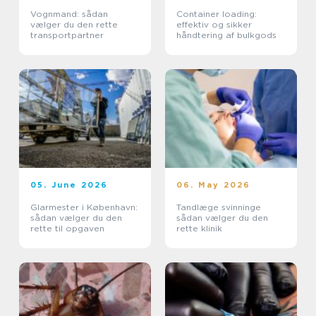
Vognmand: sådan
Container loading:
vælger du den rette
effektiv og sikker
transportpartner
håndtering af bulkgods
05. June 2026
06. May 2026
Glarmester i København:
Tandlæge svinninge
sådan vælger du den
sådan vælger du den
rette til opgaven
rette klinik