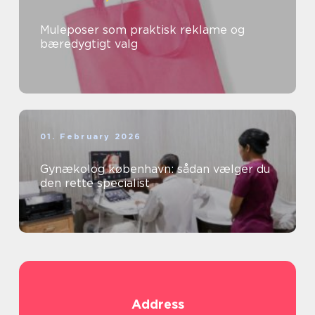
Muleposer som praktisk reklame og
bæredygtigt valg
01. February 2026
Gynækolog københavn: sådan vælger du
den rette specialist
Address