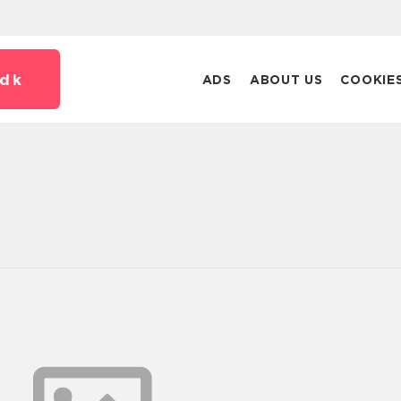
dk
ADS
ABOUT US
COOKIE