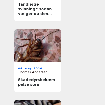
Tandlæge
svinninge sådan
vælger du den
rette klinik
04. may 2026
Thomas Andersen
Skadedyrsbekæm
pelse sorø