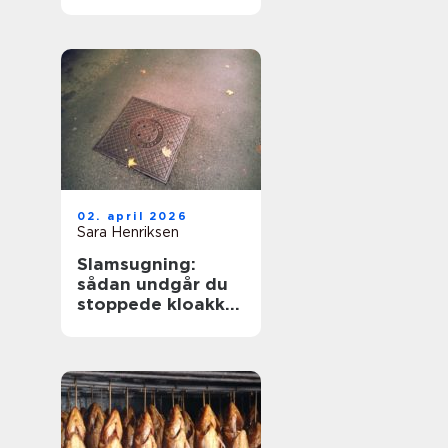
sikker svejsning
02. april 2026
Sara Henriksen
Slamsugning:
sådan undgår du
stoppede kloakker
og dyre skader