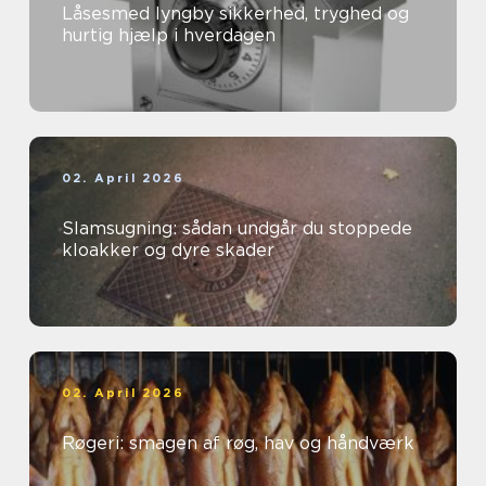
Låsesmed lyngby sikkerhed, tryghed og
hurtig hjælp i hverdagen
02. April 2026
Slamsugning: sådan undgår du stoppede
kloakker og dyre skader
02. April 2026
Røgeri: smagen af røg, hav og håndværk