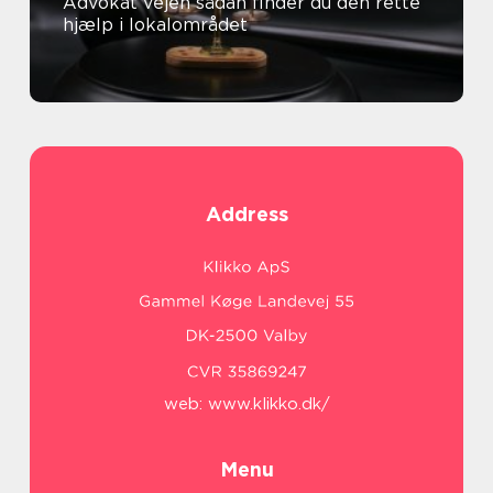
Advokat vejen sådan finder du den rette
hjælp i lokalområdet
Address
web:
www.klikko.dk/
Menu