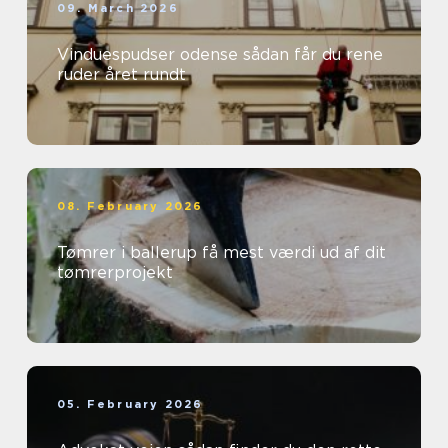
09. March 2026
Vinduespudser odense sådan får du rene
ruder året rundt
08. February 2026
Tømrer i ballerup få mest værdi ud af dit
tømrerprojekt
05. February 2026