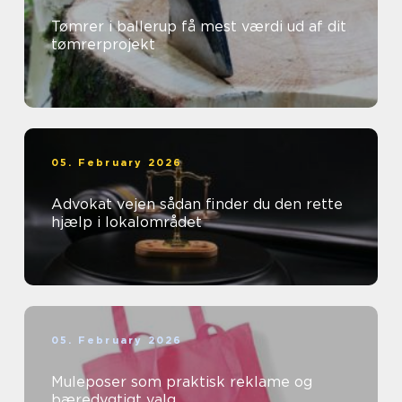
Tømrer i ballerup få mest værdi ud af dit
tømrerprojekt
05. February 2026
Advokat vejen sådan finder du den rette
hjælp i lokalområdet
05. February 2026
Muleposer som praktisk reklame og
bæredygtigt valg