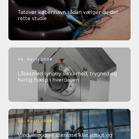
Tatovør københavn sådan vælger du det
rette studie
03. April 2026
Låsesmed lyngby sikkerhed, tryghed og
hurtig hjælp i hverdagen
02. April 2026
Vinduespudser stenløse klar udsigt og