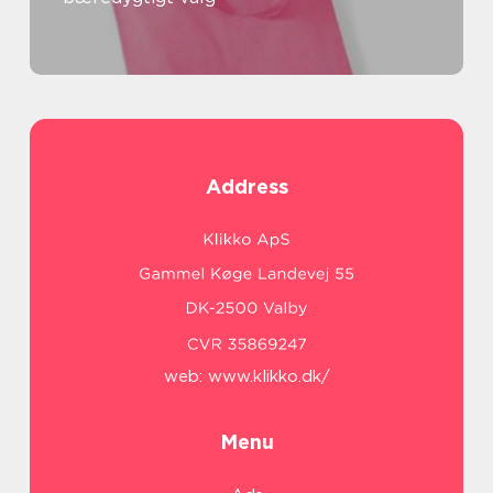
Address
web:
www.klikko.dk/
Menu