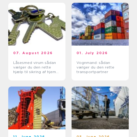
07. August 2026
01. July 2026
Låsesmed virum sådan
Vognmand: sådan
vælger du den rette
vælger du den rette
hjælp til sikring af hjem
transportpartner
og erhverv
11. June 2026
05. June 2026