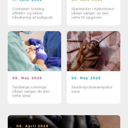
Container loading:
Glarmester i København:
effektiv og sikker
sådan vælger du den
håndtering af bulkgods
rette til opgaven
06. May 2026
04. May 2026
Tandlæge svinninge
Skadedyrsbekæmpelse
sådan vælger du den
sorø
rette klinik
06. April 2026