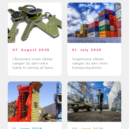
07. August 2026
01. July 2026
Låsesmed virum sådan
Vognmand: sådan
vælger du den rette
vælger du den rette
hjælp til sikring af hjem
transportpartner
og erhverv
11. June 2026
05. June 2026