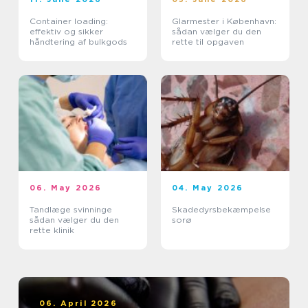
Container loading:
Glarmester i København:
effektiv og sikker
sådan vælger du den
håndtering af bulkgods
rette til opgaven
06. May 2026
04. May 2026
Tandlæge svinninge
Skadedyrsbekæmpelse
sådan vælger du den
sorø
rette klinik
06. April 2026