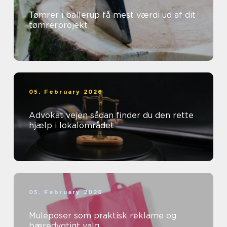
Tømrer i ballerup få mest værdi ud af dit
tømrerprojekt
05. February 2026
Advokat vejen sådan finder du den rette
hjælp i lokalområdet
05. February 2026
Muleposer som praktisk reklame og
bæredygtigt valg