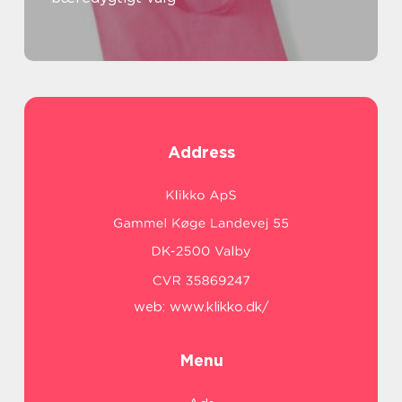
Address
web:
www.klikko.dk/
Menu