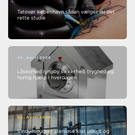
Tatovør københavn sådan vælger du det
rette studie
03. April 2026
Låsesmed lyngby sikkerhed, tryghed og
hurtig hjælp i hverdagen
02. April 2026
Vinduespudser stenløse klar udsigt og