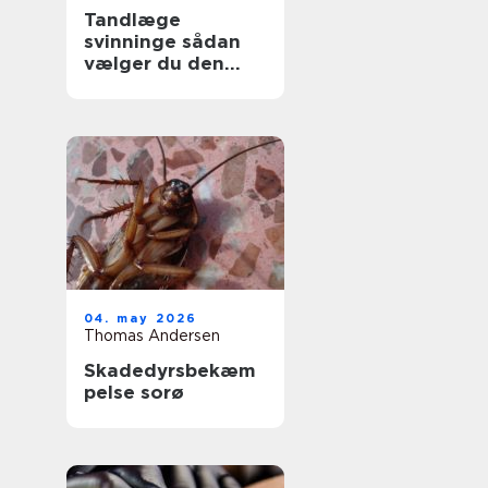
Tandlæge
svinninge sådan
vælger du den
rette klinik
04. may 2026
Thomas Andersen
Skadedyrsbekæm
pelse sorø