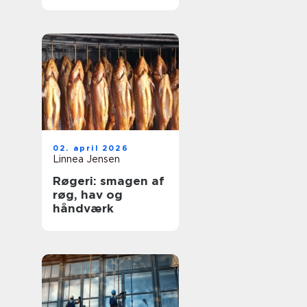
og dyre skader
02. april 2026
Linnea Jensen
Røgeri: smagen af
røg, hav og
håndværk