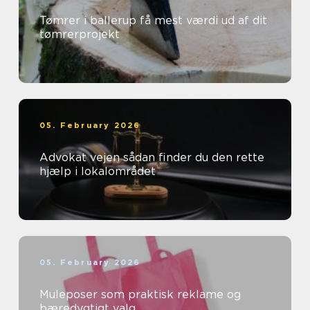
Tømrer i ballerup få mest værdi ud af dit
tømrerprojekt
05. February 2026
Advokat vejen sådan finder du den rette
hjælp i lokalområdet
05. February 2026
Muleposer som praktisk reklame og
bæredygtigt valg