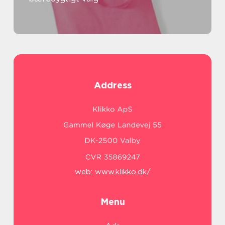
Address
web:
www.klikko.dk/
Menu