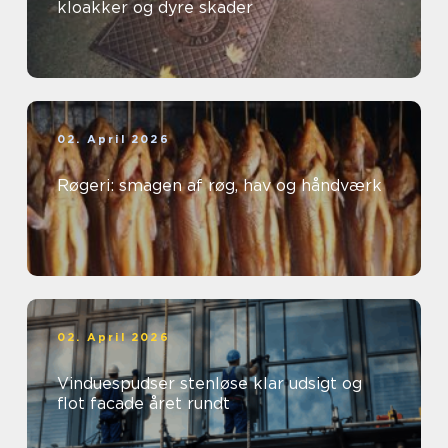
kloakker og dyre skader
02. April 2026
Røgeri: smagen af røg, hav og håndværk
02. April 2026
Vinduespudser stenløse klar udsigt og
flot facade året rundt