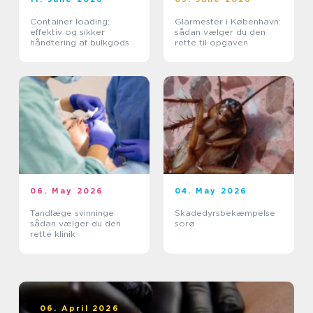
Container loading:
Glarmester i København:
effektiv og sikker
sådan vælger du den
håndtering af bulkgods
rette til opgaven
06. May 2026
04. May 2026
Tandlæge svinninge
Skadedyrsbekæmpelse
sådan vælger du den
sorø
rette klinik
06. April 2026