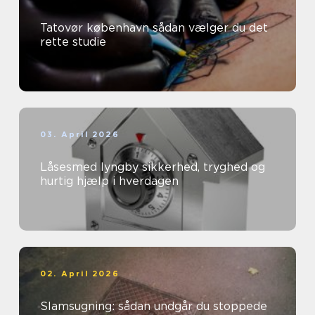
Tatovør københavn sådan vælger du det
rette studie
03. April 2026
Låsesmed lyngby sikkerhed, tryghed og
hurtig hjælp i hverdagen
02. April 2026
Slamsugning: sådan undgår du stoppede