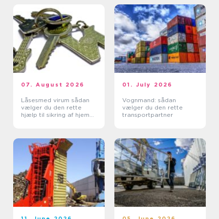
07. August 2026
01. July 2026
Låsesmed virum sådan
Vognmand: sådan
vælger du den rette
vælger du den rette
hjælp til sikring af hjem
transportpartner
og erhverv
11. June 2026
05. June 2026