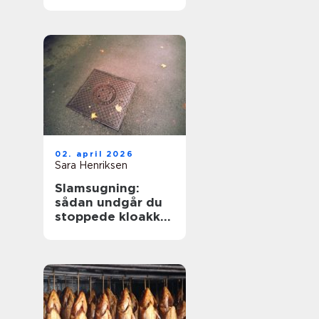
hverdagen
02. april 2026
Sara Henriksen
Slamsugning:
sådan undgår du
stoppede kloakker
og dyre skader