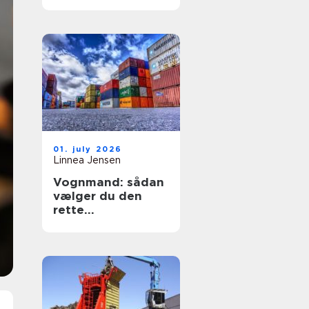
sikring af hjem og
erhverv
01. july 2026
Linnea Jensen
Vognmand: sådan
vælger du den
rette
transportpartner