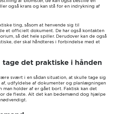
stilling af blomster, de kan også bestille en
ller også krans og kan stå for en indrykning af
iske ting, såsom at henvende sig til
 et officielt dokument. De har også kontakten
rium, så det hele spiller. Derudover kan de også
tiske, der skal håndteres i forbindelse med et
age det praktiske i hånden
ære svært i en sådan situation, at skulle tage sig
rm af, udfyldelse af dokumenter og planlægningen
n man holder af er gået bort. Faktisk kan det
for de fleste. Alt det kan bedemænd dog hjælpe
 nødvendigt.