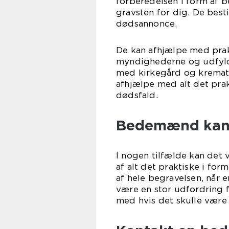
forberedelsen i form af be
gravsten for dig. De besti
dødsannonce.
De kan afhjælpe med prakt
myndighederne og udfylde
med kirkegård og kremato
afhjælpe med alt det prak
dødsfald.
Bedemænd kan t
I nogen tilfælde kan det v
af alt det praktiske i fo
af hele begravelsen, når e
være en stor udfordring 
med hvis det skulle være