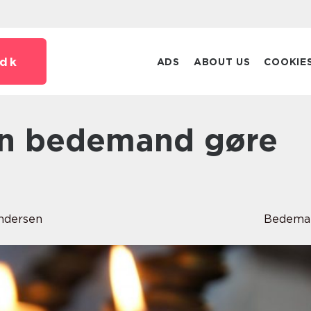
dk
ADS
ABOUT US
COOKIE
ndersen
Bedema