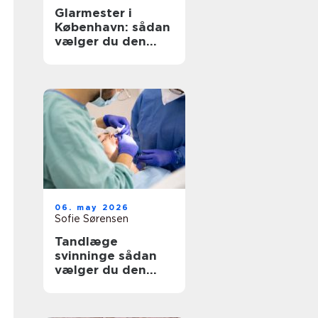
Glarmester i
København: sådan
vælger du den
rette til opgaven
06. may 2026
Sofie Sørensen
Tandlæge
svinninge sådan
vælger du den
rette klinik