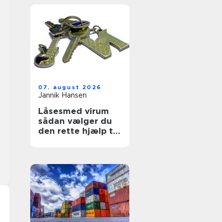
07. august 2026
Jannik Hansen
Låsesmed virum
sådan vælger du
den rette hjælp til
sikring af hjem og
erhverv