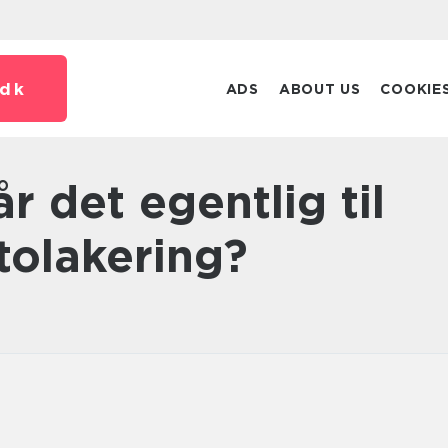
dk
ADS
ABOUT US
COOKIE
tolakering?