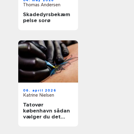
04. may 2026
Thomas Andersen
Skadedyrsbekæm
pelse sorø
06. april 2026
Katrine Nielsen
Tatovør
københavn sådan
vælger du det
rette studie