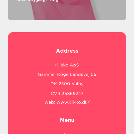
Address
web:
www.klikko.dk/
Menu