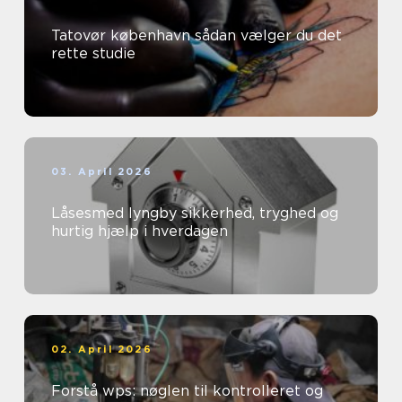
Tatovør københavn sådan vælger du det
rette studie
03. April 2026
Låsesmed lyngby sikkerhed, tryghed og
hurtig hjælp i hverdagen
02. April 2026
Forstå wps: nøglen til kontrolleret og