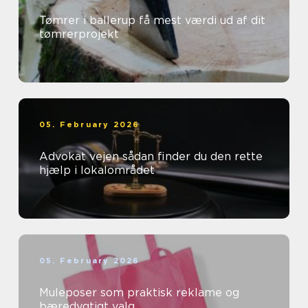
Tømrer i ballerup få mest værdi ud af dit
tømrerprojekt
05. February 2026
Advokat vejen sådan finder du den rette
hjælp i lokalområdet
05. February 2026
Muleposer som praktisk reklame og
bæredygtigt valg