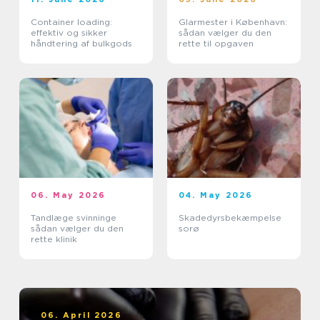
Container loading:
Glarmester i København:
effektiv og sikker
sådan vælger du den
håndtering af bulkgods
rette til opgaven
06. May 2026
04. May 2026
Tandlæge svinninge
Skadedyrsbekæmpelse
sådan vælger du den
sorø
rette klinik
06. April 2026