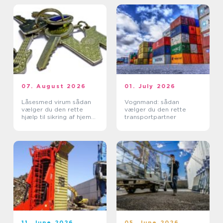
07. August 2026
01. July 2026
Låsesmed virum sådan
Vognmand: sådan
vælger du den rette
vælger du den rette
hjælp til sikring af hjem
transportpartner
og erhverv
11. June 2026
05. June 2026