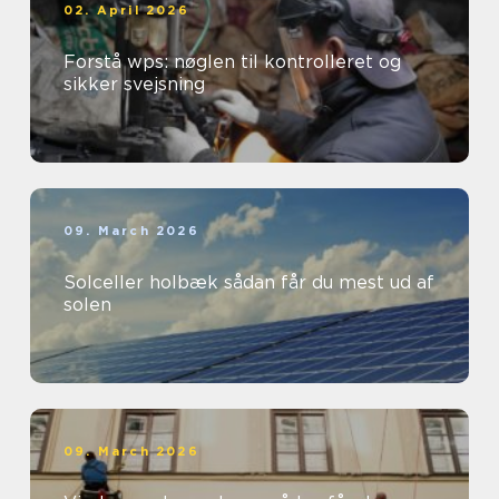
02. April 2026
Forstå wps: nøglen til kontrolleret og
sikker svejsning
09. March 2026
Solceller holbæk sådan får du mest ud af
solen
09. March 2026