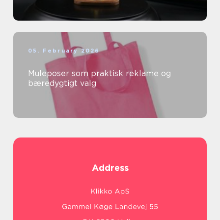
05. February 2026
Muleposer som praktisk reklame og
bæredygtigt valg
Address