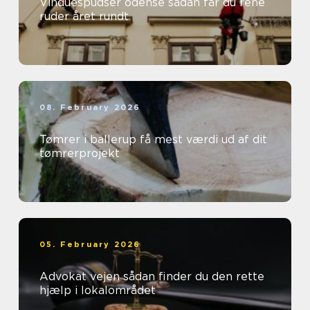
Vinduespudser odense sådan får du rene
ruder året rundt
08. February 2026
Tømrer i ballerup få mest værdi ud af dit
tømrerprojekt
05. February 2026
Advokat vejen sådan finder du den rette
hjælp i lokalområdet