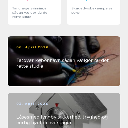
Tandlæge svinninge
Skadedyrsbekæmpelse
sådan vælger du den
sorø
rette klinik
06. April 2026
Tatovør københavn sådan vælger du det
rette studie
03. April 2026
Låsesmed lyngby sikkerhed, tryghed og
hurtig hjælp i hverdagen