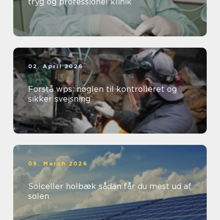
tryg og professionel klinik
02. April 2026
Forstå wps: nøglen til kontrolleret og
sikker svejsning
09. March 2026
Solceller holbæk sådan får du mest ud af
solen