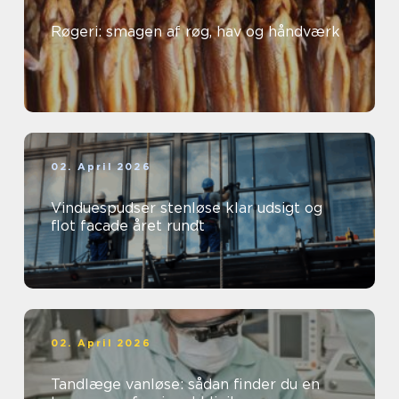
Røgeri: smagen af røg, hav og håndværk
02. April 2026
Vinduespudser stenløse klar udsigt og
flot facade året rundt
02. April 2026
Tandlæge vanløse: sådan finder du en