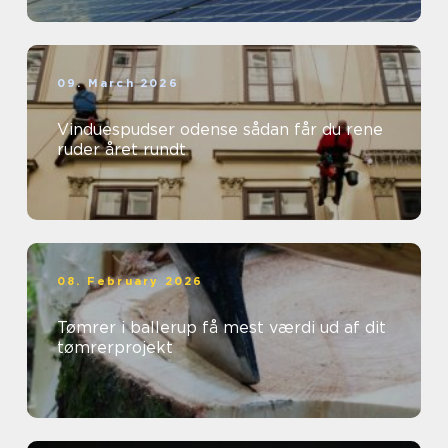
09. March 2026
Vinduespudser odense sådan får du rene
ruder året rundt
08. February 2026
Tømrer i ballerup få mest værdi ud af dit
tømrerprojekt