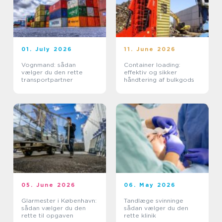
01. July 2026
11. June 2026
Vognmand: sådan
Container loading:
vælger du den rette
effektiv og sikker
transportpartner
håndtering af bulkgods
05. June 2026
06. May 2026
Glarmester i København:
Tandlæge svinninge
sådan vælger du den
sådan vælger du den
rette til opgaven
rette klinik