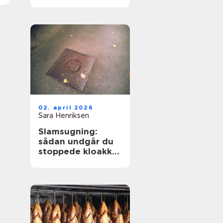
hverdagen
02. april 2026
Sara Henriksen
Slamsugning:
sådan undgår du
stoppede kloakker
og dyre skader