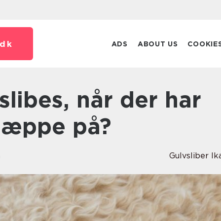
dk
ADS
ABOUT US
COOKIE
tæppe på?
n
Gulvsliber Ik