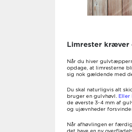
Limrester kræver 
Når du hiver gulvtæpperne
opdage, at limresterne b
sig nok gældende med de
Du skal naturligvis alt sk
bruger en gulvhøvl.
Eller
de øverste 3-4 mm af gulv
og ujævnheder forsvinder 
Når afhøvlingen er færdig, 
det have en ny overfladebe