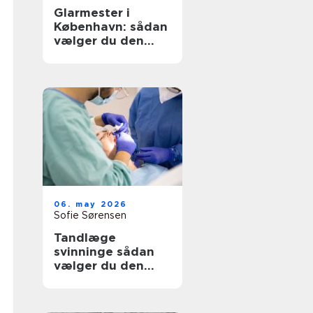
Glarmester i
København: sådan
vælger du den
rette til opgaven
06. may 2026
Sofie Sørensen
Tandlæge
svinninge sådan
vælger du den
rette klinik