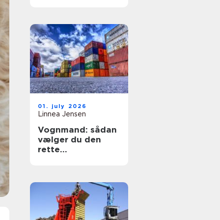
sikring af hjem og
erhverv
01. july 2026
Linnea Jensen
Vognmand: sådan
vælger du den
rette
transportpartner