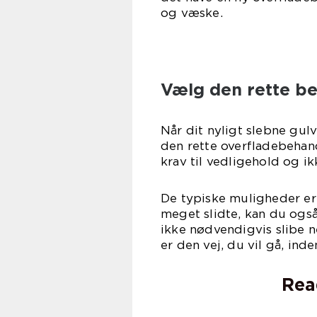
og væske.
Vælg den rette b
Når dit nyligt slebne gulv
den rette overfladebehand
krav til vedligehold og i
De typiske muligheder er 
meget slidte, kan du ogs
ikke nødvendigvis slibe n
er den vej, du vil gå, ind
Rea