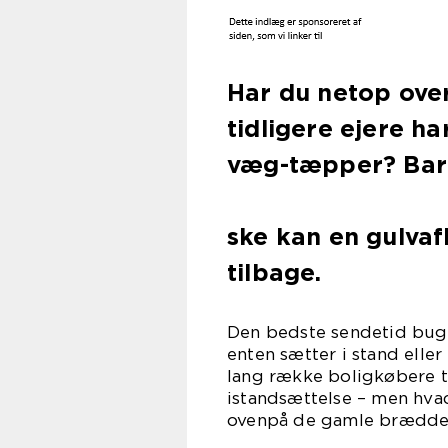
Har du netop over
tidligere ejere h
væg-tæpper? Bare
ske kan en gulvaf
tilbage.
Den bedste sendetid bugn
enten sætter i stand elle
lang række boligkøbere t
istandsættelse – men hva
ovenpå de gamle brædde