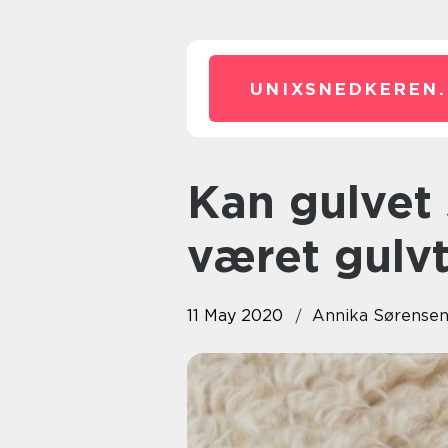
UNIXSNEDKEREN.
Kan gulvet slibes, når der har
været gulv
11 May 2020
Annika Sørense