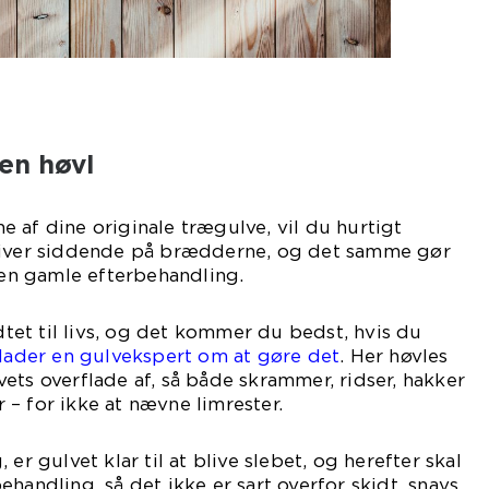
en høvl
 af dine originale trægulve, vil du hurtigt
liver siddende på brædderne, og det samme gør
n gamle efterbehandling.
idtet til livs, og det kommer du bedst, hvis du
 lader en gulvekspert om at gøre det
. Her høvles
ets overflade af, så både skrammer, ridser, hakker
– for ikke at nævne limrester.
er gulvet klar til at blive slebet, og herefter skal
handling, så det ikke er sart overfor skidt, snavs