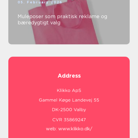
05. February 2026
Muleposer som praktisk reklame og
bæredygtigt valg
Address
web:
www.klikko.dk/