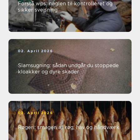
Forstå wps: nøglen til kontrolleret og
sikker svejsning
02. April 2026
Slamsugning: sådan undgår du stoppede
kloakker og dyre skader
02. April 2026
Røgeri: smagen af røg, hav og håndværk