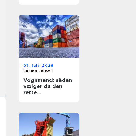
sikring af hjem og
erhverv
01. july 2026
Linnea Jensen
Vognmand: sådan
vælger du den
rette
transportpartner