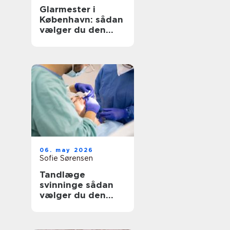
Glarmester i
København: sådan
vælger du den
rette til opgaven
06. may 2026
Sofie Sørensen
Tandlæge
svinninge sådan
vælger du den
rette klinik