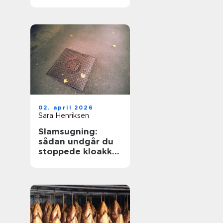
hverdagen
02. april 2026
Sara Henriksen
Slamsugning:
sådan undgår du
stoppede kloakker
og dyre skader