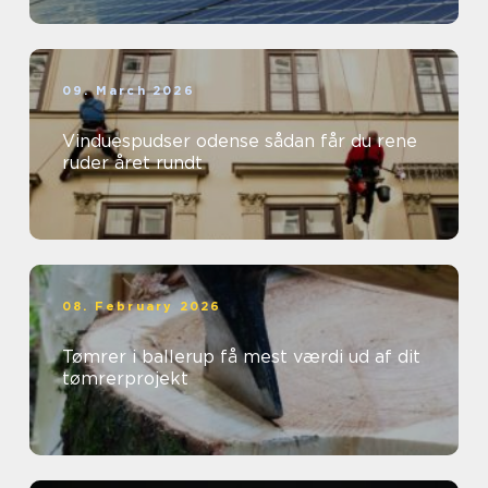
09. March 2026
Vinduespudser odense sådan får du rene
ruder året rundt
08. February 2026
Tømrer i ballerup få mest værdi ud af dit
tømrerprojekt