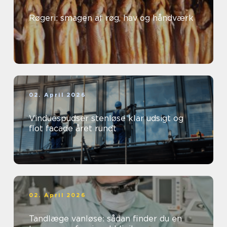
Røgeri: smagen af røg, hav og håndværk
02. April 2026
Vinduespudser stenløse klar udsigt og
flot facade året rundt
02. April 2026
Tandlæge vanløse: sådan finder du en