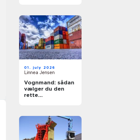
sikring af hjem og
erhverv
01. july 2026
Linnea Jensen
Vognmand: sådan
vælger du den
rette
transportpartner