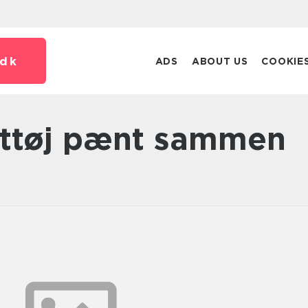
dk
ADS
ABOUT US
COOKIE
agttøj pænt sammen