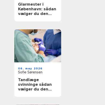
Glarmester i
København: sådan
vælger du den
rette til opgaven
06. may 2026
Sofie Sørensen
Tandlæge
svinninge sådan
vælger du den
rette klinik