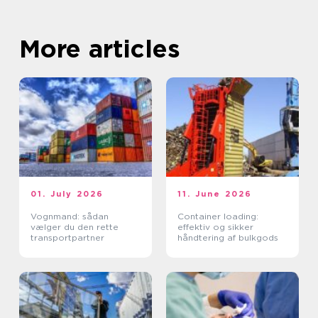
More articles
01. July 2026
11. June 2026
Vognmand: sådan
Container loading:
vælger du den rette
effektiv og sikker
transportpartner
håndtering af bulkgods