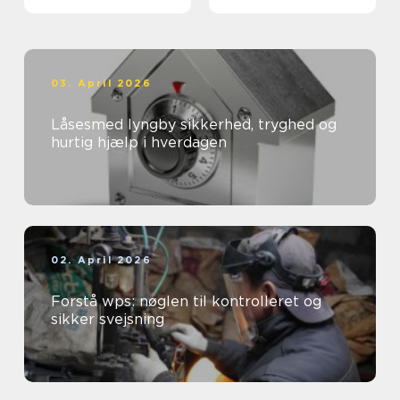
03. April 2026
Låsesmed lyngby sikkerhed, tryghed og
hurtig hjælp i hverdagen
02. April 2026
Forstå wps: nøglen til kontrolleret og
sikker svejsning