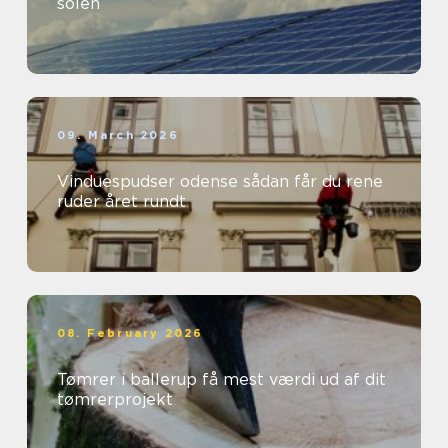
solen
09. March 2026
Vinduespudser odense sådan får du rene
ruder året rundt
08. February 2026
Tømrer i ballerup få mest værdi ud af dit
tømrerprojekt