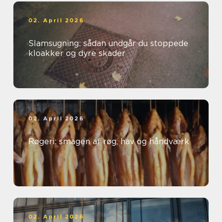
02. April 2026
Slamsugning: sådan undgår du stoppede
kloakker og dyre skader
02. April 2026
Røgeri: smagen af røg, hav og håndværk
02. April 2026