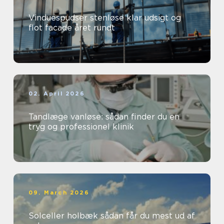
Vinduespudser stenløse klar udsigt og
flot facade året rundt
02. April 2026
Tandlæge vanløse: sådan finder du en
tryg og professionel klinik
09. March 2026
Solceller holbæk sådan får du mest ud af