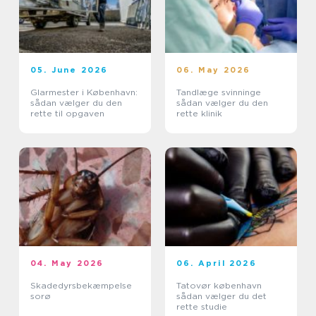
05. June 2026
06. May 2026
Glarmester i København:
Tandlæge svinninge
sådan vælger du den
sådan vælger du den
rette til opgaven
rette klinik
04. May 2026
06. April 2026
Skadedyrsbekæmpelse
Tatovør københavn
sorø
sådan vælger du det
rette studie