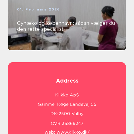
01. February 2026
Gynækolog københavn: sådan vælger du
den rette specialist
Address
web:
www.klikko.dk/