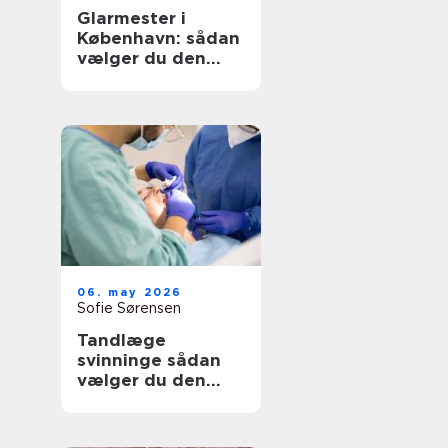
Glarmester i
København: sådan
vælger du den
rette til opgaven
06. may 2026
Sofie Sørensen
Tandlæge
svinninge sådan
vælger du den
rette klinik