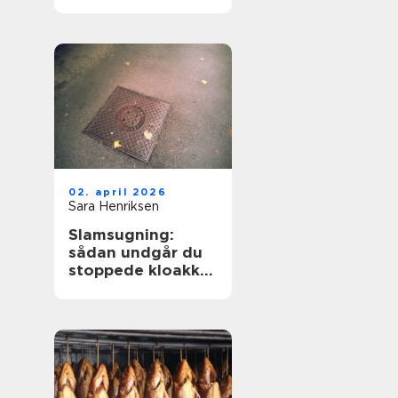
hverdagen
02. april 2026
Sara Henriksen
Slamsugning:
sådan undgår du
stoppede kloakker
og dyre skader