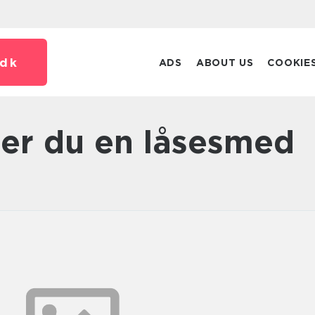
dk
ADS
ABOUT US
COOKIE
ger du en låsesmed