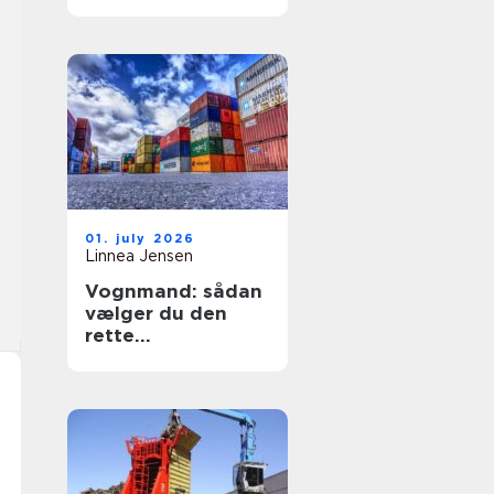
sikring af hjem og
erhverv
01. july 2026
Linnea Jensen
Vognmand: sådan
vælger du den
rette
transportpartner