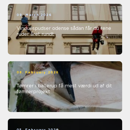
09. March 2026
Vinduespudser odense sådan får du rene
ruder året rundt
08. February 2026
Tømrer i ballerup få mest værdi ud af dit
tømrerprojekt
05. February 2026