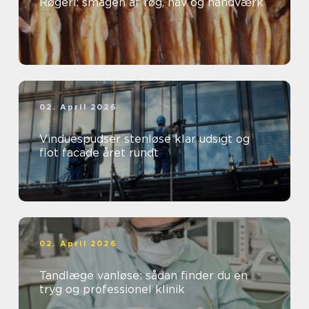
Røgeri: smagen af røg, hav og håndværk
02. April 2026
Vinduespudser stenløse klar udsigt og
flot facade året rundt
02. April 2026
Tandlæge vanløse: sådan finder du en
tryg og professionel klinik