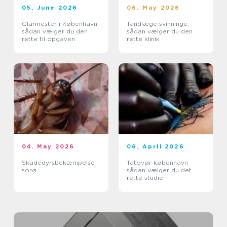
05. June 2026
06. May 2026
Glarmester i København:
Tandlæge svinninge
sådan vælger du den
sådan vælger du den
rette til opgaven
rette klinik
04. May 2026
06. April 2026
Skadedyrsbekæmpelse
Tatovør københavn
sorø
sådan vælger du det
rette studie