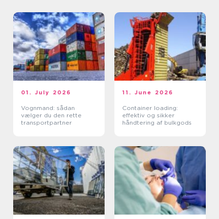
01. July 2026
11. June 2026
Vognmand: sådan
Container loading:
vælger du den rette
effektiv og sikker
transportpartner
håndtering af bulkgods