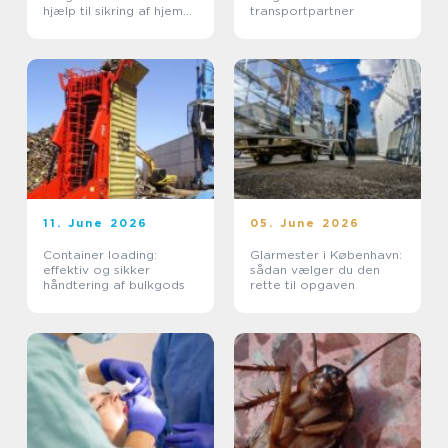
hjælp til sikring af hjem
transportpartner
og erhverv
11. June 2026
05. June 2026
Container loading:
Glarmester i København:
effektiv og sikker
sådan vælger du den
håndtering af bulkgods
rette til opgaven