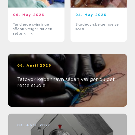
06. May 2026
04. May 2026
Tandlæge svinninge
Skadedyrsbekæmpelse
sådan vælger du den
sorø
rette klinik
06. April 2026
Tatovør københavn sådan vælger du det
rette studie
03. April 2026