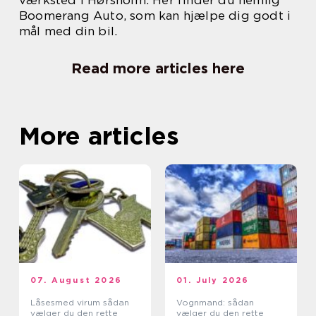
værksted i Hørsholm. Her finder du nemlig
Boomerang Auto, som kan hjælpe dig godt i
mål med din bil.
Read more articles here
More articles
07. August 2026
01. July 2026
Låsesmed virum sådan
Vognmand: sådan
vælger du den rette
vælger du den rette