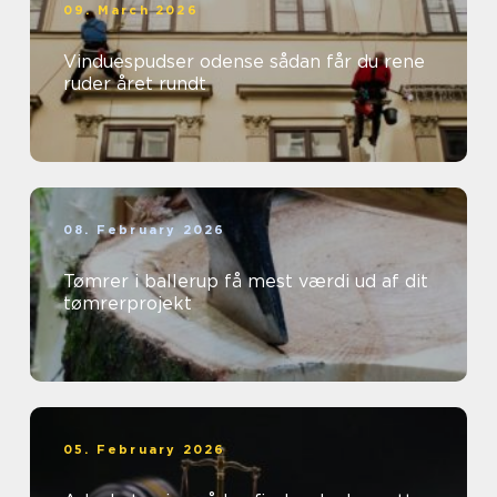
09. March 2026
Vinduespudser odense sådan får du rene
ruder året rundt
08. February 2026
Tømrer i ballerup få mest værdi ud af dit
tømrerprojekt
05. February 2026