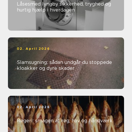
Låsesmed lyngby sikkerhed, tryghed og
hurtig hjælp i hverdagen
02. April 2026
Slamsugning: sådan undgår du stoppede
kloakker og dyre skader
02. April 2026
Røgeri: smagen af røg, hav og håndværk