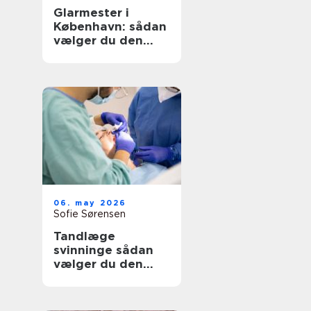
Glarmester i
København: sådan
vælger du den
rette til opgaven
06. may 2026
Sofie Sørensen
Tandlæge
svinninge sådan
vælger du den
rette klinik