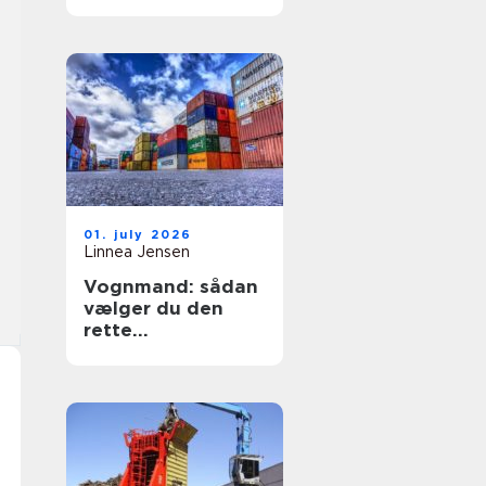
sikring af hjem og
erhverv
01. july 2026
Linnea Jensen
Vognmand: sådan
vælger du den
rette
transportpartner