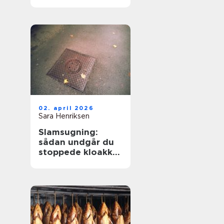
hverdagen
02. april 2026
Sara Henriksen
Slamsugning:
sådan undgår du
stoppede kloakker
og dyre skader