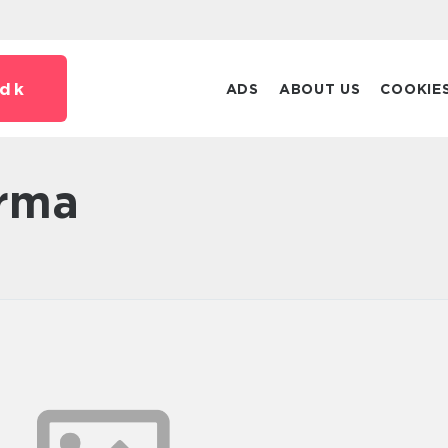
dk
ADS
ABOUT US
COOKIE
irma