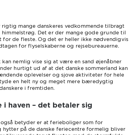
r rigtig mange danskeres vedkommende tilbragt
 himmelstrøg. Det er der mange gode grunde til
t for de fleste. Og det er heller ikke nødvendigvis
dtagen for flyselskaberne og rejsebureauerne.
k kan nemlig vise sig at være en sand øjenåbner
finder hurtigt ud af at det danske sommerland kan
ndende oplevelser og sjove aktiviteter for hele
etyde en helt ny og meget mere bæredygtig
 danskere i fremtiden.
i haven – det betaler sig
gså betyder er at ferieboliger som for
ytter på de danske feriecentre formelig bliver