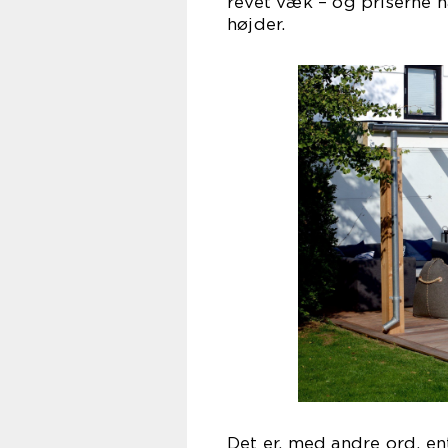
revet væk – og priserne 
højder.
Det er, med andre ord, en