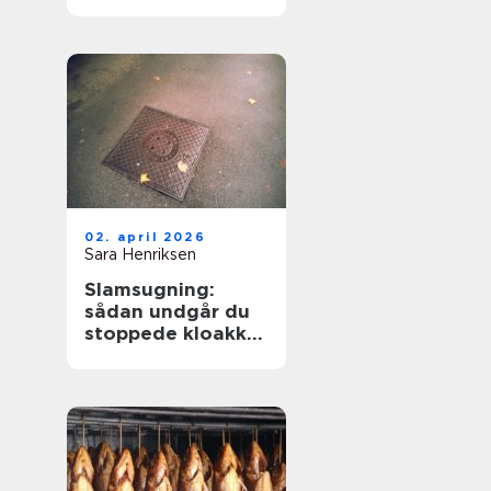
hverdagen
02. april 2026
Sara Henriksen
Slamsugning:
sådan undgår du
stoppede kloakker
og dyre skader