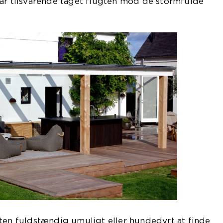
har tilsvarende taget flugten mod de stormfulde
ten fuldstændig umuligt eller hundedyrt at finde