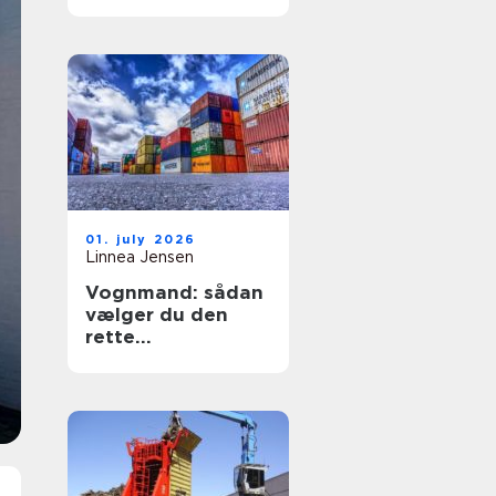
sikring af hjem og
erhverv
01. july 2026
Linnea Jensen
Vognmand: sådan
vælger du den
rette
transportpartner