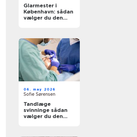
Glarmester i
København: sådan
vælger du den
rette til opgaven
06. may 2026
Sofie Sørensen
Tandlæge
svinninge sådan
vælger du den
rette klinik