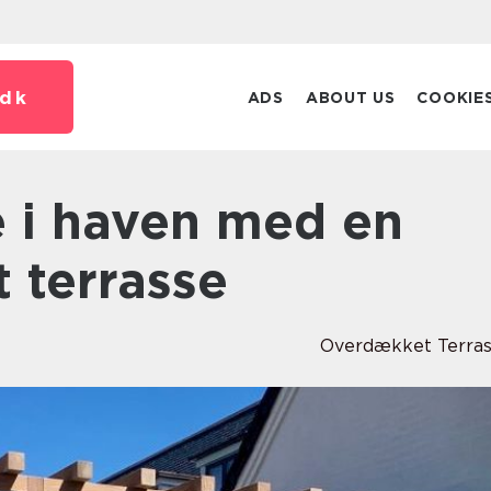
dk
ADS
ABOUT US
COOKIE
 terrasse
Overdækket Terra