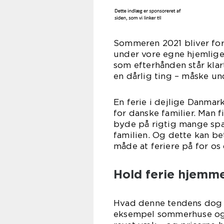
Sommeren 2021 bliver fo
under vore egne hjemlige
som efterhånden står klar
en dårlig ting – måske un
En ferie i dejlige Danmar
for danske familier. Man 
byde på rigtig mange spæ
familien. Og dette kan b
måde at feriere på for os
Hold ferie hjemme 
Hvad denne tendens dog o
eksempel sommerhuse og h